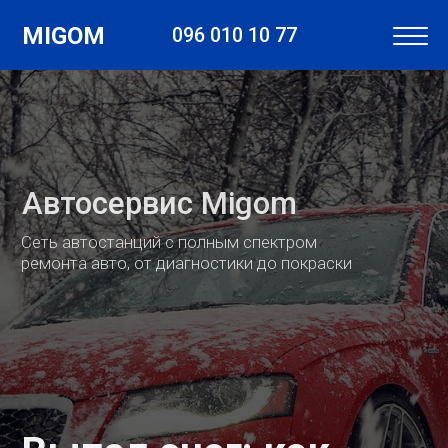
MIGOM
096 010 10 77
Автосервис Migom
Сеть автостанций с полным спектром
ремонта авто, от диагностики до покраски
Выпал снег: как
ездить, чтобы
уберечь себя и авто?