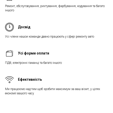
Ремонт, обслуговування, рихтування, фарбування, кодування та багато
іншого
Досвід
Усі члени нашои команди давно працюють у сфері ремонту авто
Усі форми оплати
ПДВ, електронні гаманці та багато іншого
Ефективність
Ми працюємо над тим щоб зробити максимум за ваш візит, у цілях
економії вашого часу